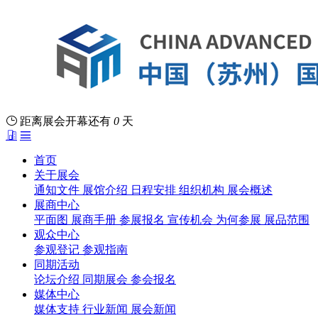
距离展会开幕还有
0
天
首页
关于展会
通知文件
展馆介绍
日程安排
组织机构
展会概述
展商中心
平面图
展商手册
参展报名
宣传机会
为何参展
展品范围
观众中心
参观登记
参观指南
同期活动
论坛介绍
同期展会
参会报名
媒体中心
媒体支持
行业新闻
展会新闻