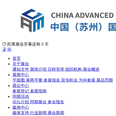
距离展会开幕还有
0
天
首页
关于展会
通知文件
展馆介绍
日程安排
组织机构
展会概述
展商中心
平面图
展商手册
参展报名
宣传机会
为何参展
展品范围
观众中心
参观登记
参观指南
同期活动
论坛介绍
同期展会
参会报名
媒体中心
媒体支持
行业新闻
展会新闻